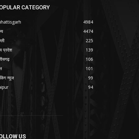
OPULAR CATEGORY
hattisgarh
4984
ज्य
4474
्ली
225
्य प्रदेश
139
्तीसगढ़
106
ल
101
ेकिंग न्यूज
99
ipur
94
OLLOW US