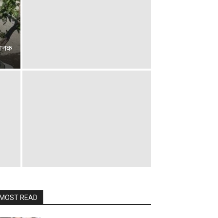
चानक
MOST READ