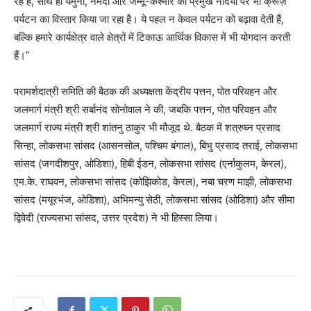
रहे हैं, साथ ही यमुना, नर्मदा और जम्मू-कश्मीर की प्रमुख नदियों पर भी क्रूज़
पर्यटन का विस्तार किया जा रहा है। ये पहल न केवल पर्यटन को बढ़ावा देती हैं,
बल्कि हमारे कार्यक्षेत्र वाले क्षेत्रों में टिकाऊ आर्थिक विकास में भी योगदान करती
हैं।”
परामर्शदात्री समिति की बैठक की अध्यक्षता केंद्रीय पत्तन, पोत परिवहन और
जलमार्ग मंत्री श्री सर्बानंद सोनोवाल ने की, जबकि पत्तन, पोत परिवहन और
जलमार्ग राज्य मंत्री श्री शांतनु ठाकुर भी मौजूद थे. बैठक में शत्रुघ्न प्रसाद
सिन्हा, लोकसभा सांसद (आसनसोल, पश्चिम बंगाल), बिभु प्रसाद तराई, लोकसभा
सांसद (जगदीशपुर, ओडिशा), हिबी ईडन, लोकसभा सांसद (एर्नाकुलम, केरल),
एम.के. राघवन, लोकसभा सांसद (कोझिकोड, केरल), नबा चरण माझी, लोकसभा
सांसद (मयूरभंज, ओडिशा), अभिमन्यु सेठी, लोकसभा सांसद (ओडिशा) और सीमा
द्विवेदी (राज्यसभा सांसद, उत्तर प्रदेश) ने भी हिस्सा लिया।