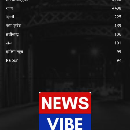
राज्य
4498
दिल्ली
225
मध्य प्रदेश
139
छत्तीसगढ़
106
खेल
101
ब्रेकिंग न्यूज
99
Raipur
94