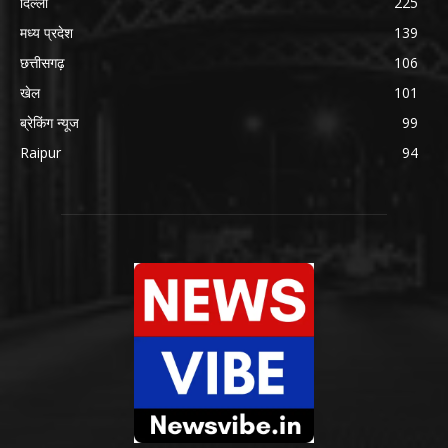
दिल्ली
225
मध्य प्रदेश
139
छत्तीसगढ़
106
खेल
101
ब्रेकिंग न्यूज
99
Raipur
94