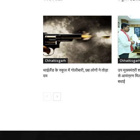
Chhattisgarh
Chhattisgar
थाईलैंड के स्कूल में गोलीबारी, छह लोगों ने तोड़ा
उप मुख्यमंत्री श
दम
से आमंत्रण मिलन
बधाई