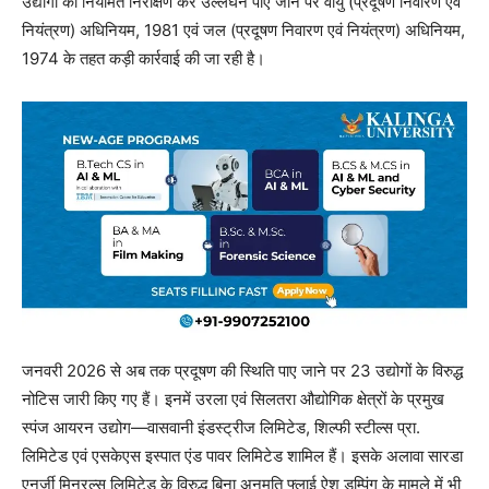
उद्योगों का नियमित निरीक्षण कर उल्लंघन पाए जाने पर वायु (प्रदूषण निवारण एवं
नियंत्रण) अधिनियम, 1981 एवं जल (प्रदूषण निवारण एवं नियंत्रण) अधिनियम,
1974 के तहत कड़ी कार्रवाई की जा रही है।
जनवरी 2026 से अब तक प्रदूषण की स्थिति पाए जाने पर 23 उद्योगों के विरुद्ध
नोटिस जारी किए गए हैं। इनमें उरला एवं सिलतरा औद्योगिक क्षेत्रों के प्रमुख
स्पंज आयरन उद्योग—वासवानी इंडस्ट्रीज लिमिटेड, शिल्फी स्टील्स प्रा.
लिमिटेड एवं एसकेएस इस्पात एंड पावर लिमिटेड शामिल हैं। इसके अलावा सारडा
एनर्जी मिनरल्स लिमिटेड के विरुद्ध बिना अनुमति फ्लाई ऐश डम्पिंग के मामले में भी