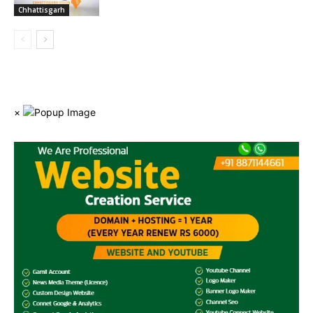
Chhattisgarh
×