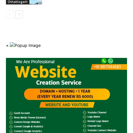
Chhattisgarh
×