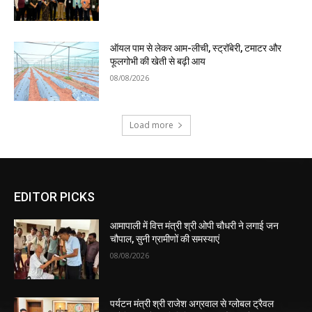
ऑयल पाम से लेकर आम-लीची, स्ट्रॉबेरी, टमाटर और
फूलगोभी की खेती से बढ़ी आय
08/08/2026
Load more
EDITOR PICKS
आमापाली में वित्त मंत्री श्री ओपी चौधरी ने लगाई जन
चौपाल, सुनी ग्रामीणों की समस्याएं
08/08/2026
पर्यटन मंत्री श्री राजेश अग्रवाल से ग्लोबल ट्रैवल