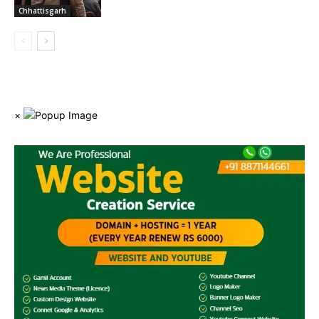
Chhattisgarh
×