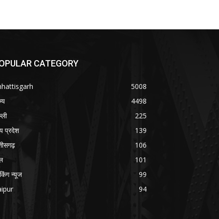
OPULAR CATEGORY
hattisgarh
5008
ज्य
4498
्ली
225
्य प्रदेश
139
्तीसगढ़
106
ल
101
ेकिंग न्यूज
99
ipur
94