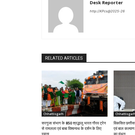
Desk Reporter
http://KPcs@2025-26
RELATED ARTICLES
Chhattisgarh
Chhattisgar
सरगुजा संभाग के 850 श्रद्धालु भारत गौरव ट्रेन
विकसित छत्तीसग
से रामलला एवं बाबा विश्वनाथ के दर्शन के लिए
एवं बाल कल्या
रवाना
का मंथन