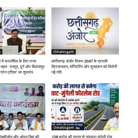
h
Chhattisgarh
में पारदर्शिता के लिए राज्य
छत्तीसगढ़ अंजोर विजन-2047 के प्रभावी
हल- रायपुर, दुर्ग और बिलासपुर
क्रियान्वयन, मॉनिटरिंग और मूल्यांकन को मिलेगी
ति ग्रेन एटीएम‘ का शुभारंभ
नई गति
h
Chhattisgarh
ें ऑक्सीजोन और ओपन जिम की
138 करोड़ की लागत से नांदघाट-मुंगेली रोड