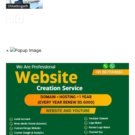
Chhattisgarh
×