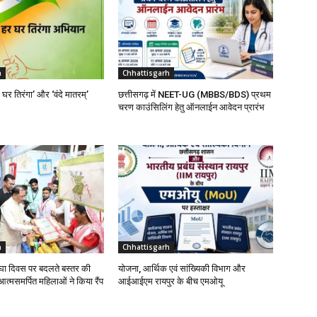
h
Chhattisgarh
र घर तिरंगा’ और ‘वंदे मातरम्’
छत्तीसगढ़ में NEET-UG (MBBS/BDS) प्रथम
चरण काउंसिलिंग हेतु ऑनलाईन आवेदन प्रारंभ
h
Chhattisgarh
रघा दिवस पर बदलते बस्तर की
योजना, आर्थिक एवं सांख्यिकी विभाग और
 आत्मसमर्पित महिलाओं ने किया रैंप
आईआईएम रायपुर के बीच एमओयू