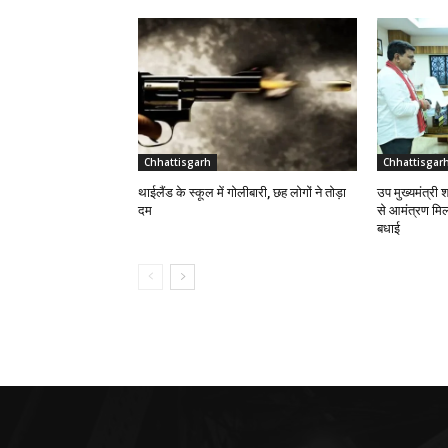
Chhattisgarh
Chhattisgar
थाईलैंड के स्कूल में गोलीबारी, छह लोगों ने तोड़ा
उप मुख्यमंत्री श
दम
से आमंत्रण मिलन
बधाई