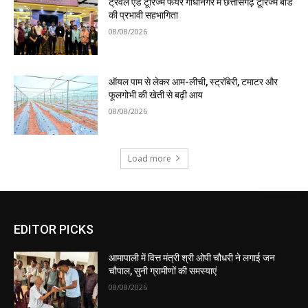
ट्रैवल एंड टूरिज्म फेयर गांधीनगर में छत्तीसगढ़ टूरिज्म बोर्ड
की प्रभावी सहभागिता
08/08/2026
ऑयल पाम से लेकर आम-लीची, स्ट्रॉबेरी, टमाटर और
फूलगोभी की खेती से बढ़ी आय
08/08/2026
Load more
EDITOR PICKS
आमापाली में वित्त मंत्री श्री ओपी चौधरी ने लगाई जन
चौपाल, सुनी ग्रामीणों की समस्याएं
08/08/2026