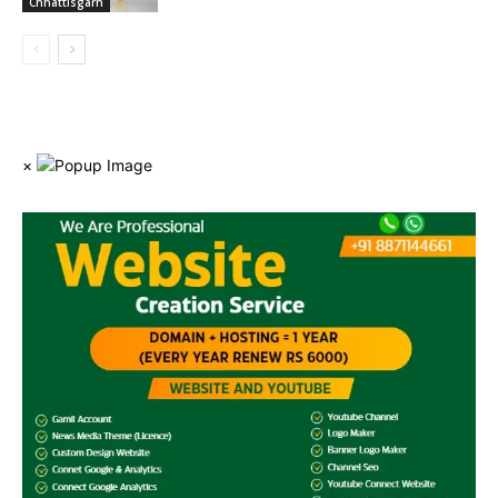
Chhattisgarh
×