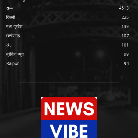
राज्य
4513
दिल्ली
225
मध्य प्रदेश
139
छत्तीसगढ़
107
खेल
101
ब्रेकिंग न्यूज
99
Raipur
94