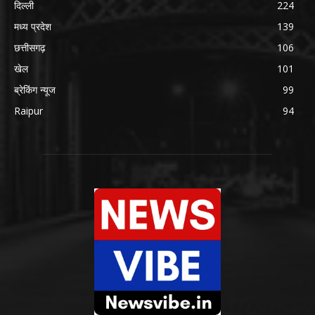
दिल्ली
224
मध्य प्रदेश
139
छत्तीसगढ़
106
खेल
101
ब्रेकिंग न्यूज
99
Raipur
94