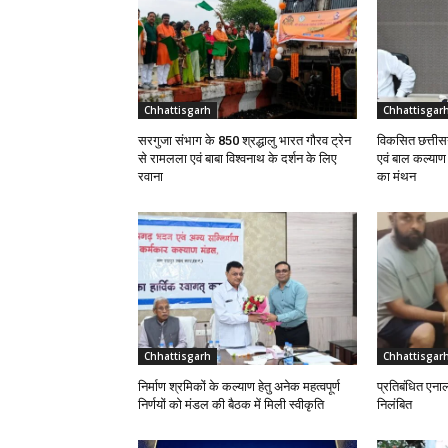
Chhattisgarh
Chhattisgar
सरगुजा संभाग के 850 श्रद्धालु भारत गौरव ट्रेन
विकसित छत्तीसग
से रामलला एवं बाबा विश्वनाथ के दर्शन के लिए
एवं बाल कल्या
रवाना
का मंथन
Chhattisgarh
Chhattisgar
निर्माण श्रमिकों के कल्याण हेतु अनेक महत्वपूर्ण
प्रतिबंधित एना
निर्णयों को मंडल की बैठक में मिली स्वीकृति
निलंबित