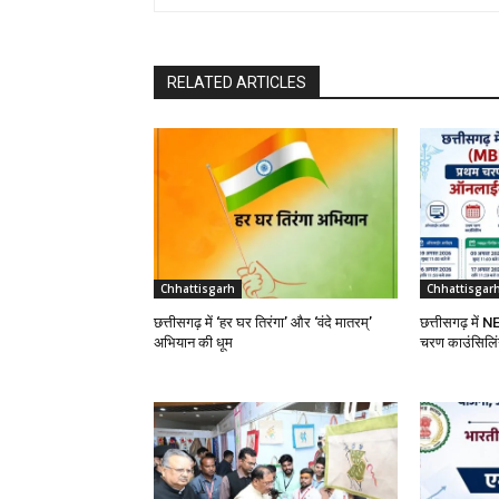
RELATED ARTICLES
Chhattisgarh
Chhattisgar
छत्तीसगढ़ में ‘हर घर तिरंगा’ और ‘वंदे मातरम्’
छत्तीसगढ़ मे
अभियान की धूम
चरण काउंसिलिं