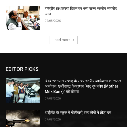
राष्ट्रीय हाथकरघा दिवस पर भव्य राज्य स्तरीय समारोह
आज
07/08/2026
Load more
EDITOR PICKS
विश्व स्तनपान सप्ताह के राज्य स्तरीय कार्यक्रम का सफल
आयोजन, छत्तीसगढ़ के प्रथम “मातृ दूध कोष (Mother
Milk Bank)” की घोषणा
07/08/2026
थाईलैंड के स्कूल में गोलीबारी, छह लोगों ने तोड़ा दम
07/08/2026