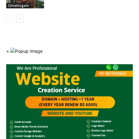
Chhattisgarh
×