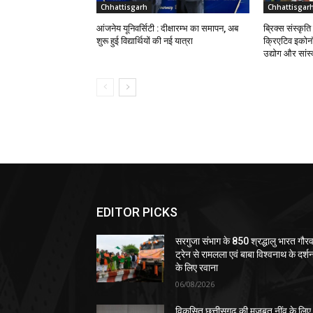
Chhattisgarh
Chhattisgar
आंजनेय यूनिवर्सिटी : दीक्षारम्भ का समापन, अब
ब्रिक्स संस्कृत
शुरू हुई विद्यार्थियों की नई यात्रा
क्रिएटिव इकोनॉ
उद्योग और सांस्
EDITOR PICKS
सरगुजा संभाग के 850 श्रद्धालु भारत गौर
ट्रेन से रामलला एवं बाबा विश्वनाथ के दर्श
के लिए रवाना
06/08/2026
विकसित छत्तीसगढ़ की मजबूत नींव के लिए