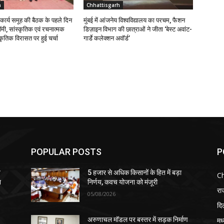
h
Chhattisgarh
ि कार्य समूह की बैठक के पहले दिन
मुंबई में आंजनेय विश्वविद्यालय का परचम, फैशन
मी, सांस्कृतिक एवं रचनात्मक
डिज़ाइन विभाग की छात्राओं ने जीता ‘बेस्ट अवांट-
कृतिक विरासत पर हुई चर्चा
गार्डे कलेक्शन अवॉर्ड’
POPULAR POSTS
P
व
5 हजार से अधिक किसानों के हित में बड़ा
Ch
न
निर्णय, कवच योजना को मंजूरी
रा
05/08/2026
दिल
मध
अरुणाचल मॉडल पर बस्तर में सड़क निर्माण