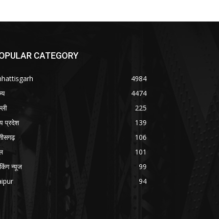
OPULAR CATEGORY
hattisgarh
4984
ज्य
4474
्ली
225
्य प्रदेश
139
्तीसगढ़
106
ल
101
ेकिंग न्यूज
99
ipur
94