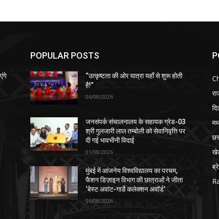
POPULAR POSTS
P
ंगे
“उत्कृष्टता की ओर यात्रा यहाँ से शुरू होती
Ch
है!”
रा
06/08/2026
दिल
मध
जनसंपर्क संचालनालय के सहायक ग्रेड-03
श्री गुलजारी लाल तम्बोली को सेवानिवृत्ति पर
छत
दी गई भावभीनी विदाई
खे
01/08/2026
ब्र
मुंबई में आंजनेय विश्वविद्यालय का परचम,
फैशन डिज़ाइन विभाग की छात्राओं ने जीता
Ra
‘बेस्ट अवांट-गार्डे कलेक्शन अवॉर्ड’
06/08/2026