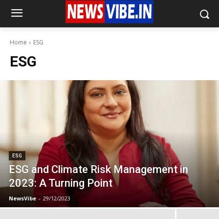
Home
ESG
ESG
ESG
ESG and Climate Risk Management in
2023: A Turning Point
NewsVibe
-
29/12/2023