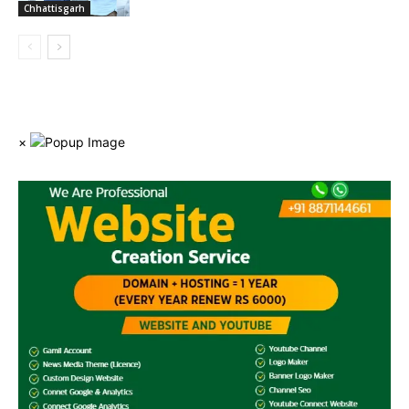
Chhattisgarh
×