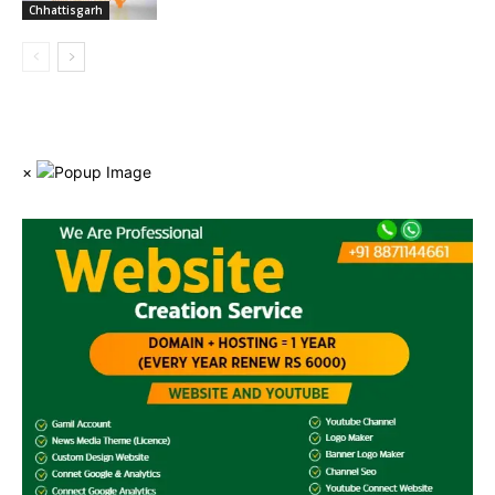
Chhattisgarh
×