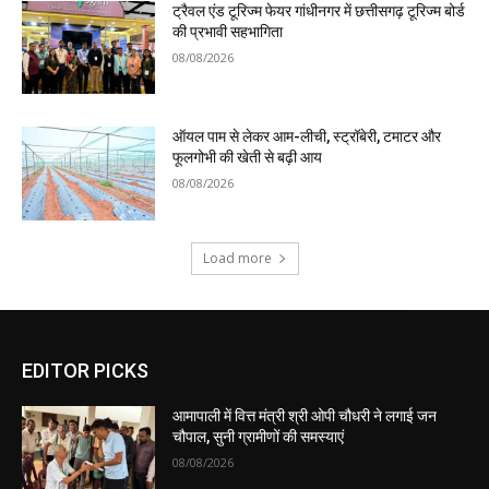
ट्रैवल एंड टूरिज्म फेयर गांधीनगर में छत्तीसगढ़ टूरिज्म बोर्ड
की प्रभावी सहभागिता
08/08/2026
ऑयल पाम से लेकर आम-लीची, स्ट्रॉबेरी, टमाटर और
फूलगोभी की खेती से बढ़ी आय
08/08/2026
Load more
EDITOR PICKS
आमापाली में वित्त मंत्री श्री ओपी चौधरी ने लगाई जन
चौपाल, सुनी ग्रामीणों की समस्याएं
08/08/2026